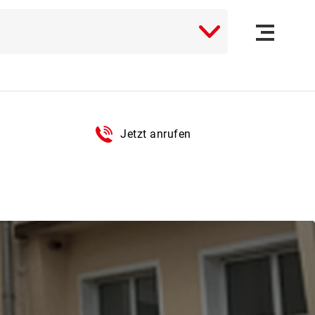
(16)
EN
(2)
Jetzt anrufen
RK
(9)
IALES
(1)
NGEN
(10)
(8)