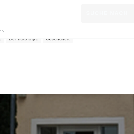
müller
ARZT
ER
e
Dermatologie
Gesundheit
BANK & FINANZ
BAU & HANDWE
BILDUNG & SOZ
DIENSTLEISTU
EINZELHANDEL