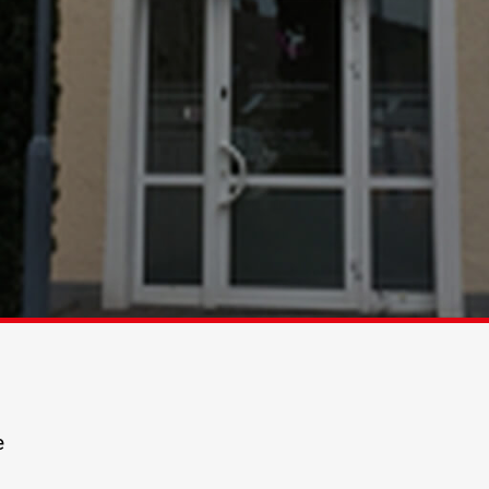
FRISEUR
GASTRONOMIE
GESUNDHEIT
IT-SERVICE, M
KFZ-SERVICE
e