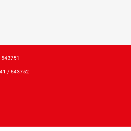
1543751
841 / 543752