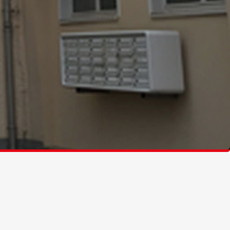
(4)
(7)
(24)
EDIEN & WERBUNG
(4)
(2)