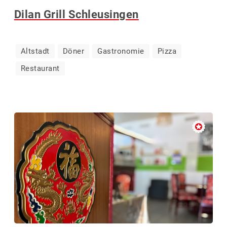
Dilan Grill Schleusingen
FRISEUR
Altstadt
Döner
Gastronomie
Pizza
GASTRONOMIE
Restaurant
GESUNDHEIT
IT-SERVICE, M
KFZ-SERVICE