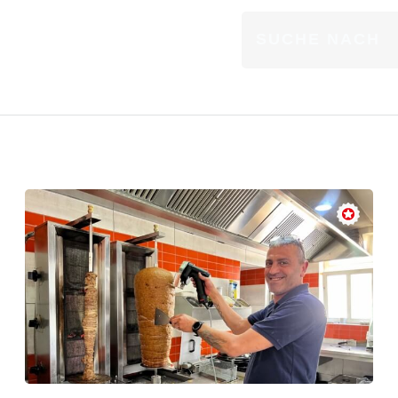
träge in:
onomie
ARZT
BANK & FINANZ
BAU & HANDWE
BILDUNG & SOZ
DIENSTLEISTU
EINZELHANDEL