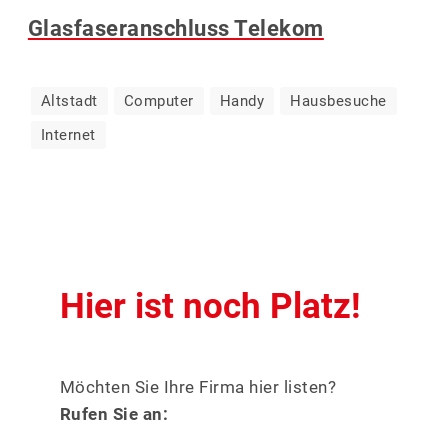
Glasfaseranschluss Telekom
FRISEUR
Altstadt
Computer
Handy
Hausbesuche
GASTRONOMIE
Internet
GESUNDHEIT
IT-SERVICE, M
Hier ist noch Platz!
KFZ-SERVICE
Möchten Sie Ihre Firma hier listen?
Rufen Sie an: