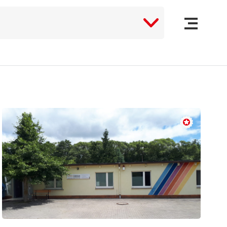
(16)
EN
(2)
RK
(9)
IALES
(1)
NGEN
(10)
(8)