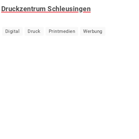
Druckzentrum Schleusingen
(4)
Digital
Druck
Printmedien
Werbung
(7)
(24)
EDIEN & WERBUNG
(4)
(2)