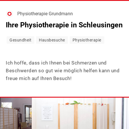
BANK
(2)
Physiotherapie Grundmann
&
BAU
(9)
Ihre Physiotherapie in Schleusingen
FINANZE
&
BILDUNG
(1)
Gesundheit
Hausbesuche
Physiotherapie
HANDWER
&
DIENSTLE
(10)
SOZIALES
EINZELH
(8)
Ich hoffe, dass ich Ihnen bei Schmerzen und
FRISEUR
(4)
Beschwerden so gut wie möglich helfen kann und
freue mich auf Ihren Besuch!
GASTRON
(7)
GESUNDH
(24)
IT-
(4)
SERVICE,
KFZ-
(2)
MEDIEN
SERVICE