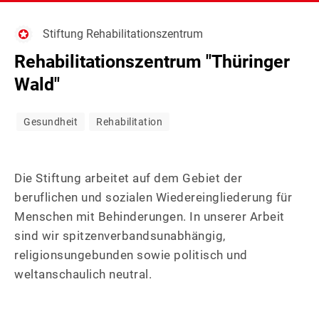
BANK
(2)
Stiftung Rehabilitationszentrum
&
BAU
(9)
Rehabilitationszentrum "Thüringer
FINANZE
&
BILDUNG
(1)
Wald"
HANDWER
&
DIENSTLE
(10)
Gesundheit
Rehabilitation
SOZIALES
EINZELH
(8)
FRISEUR
(4)
Die Stiftung arbeitet auf dem Gebiet der
GASTRON
(7)
beruflichen und sozialen Wiedereingliederung für
Menschen mit Behinderungen. In unserer Arbeit
GESUNDH
(24)
sind wir spitzenverbandsunabhängig,
religionsungebunden sowie politisch und
IT-
(4)
weltanschaulich neutral.
SERVICE,
KFZ-
(2)
MEDIEN
SERVICE