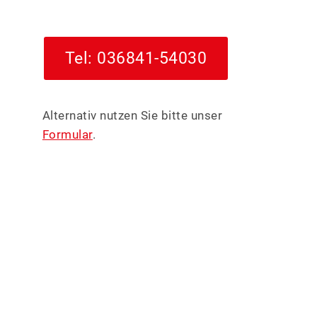
FRISEUR
Tel: 036841-54030
GASTRONOMIE
Alternativ nutzen Sie bitte unser
GESUNDHEIT
Formular
.
IT-SERVICE, M
KFZ-SERVICE