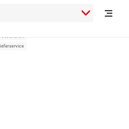
e Stichworte:
(16)
Gesundheit
ieferservice
EN
(2)
RK
(9)
IALES
(1)
NGEN
(10)
(8)