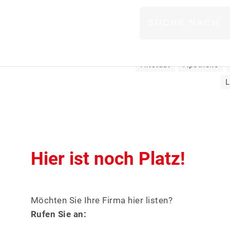
träge mit Stichwort:
ähnlich
eke
ARZT
Altstadt
Apotheke
L
BANK & FINANZ
BAU & HANDWE
Hier ist noch Platz!
BILDUNG & SOZ
DIENSTLEISTU
Möchten Sie Ihre Firma hier listen?
Rufen Sie an:
EINZELHANDEL