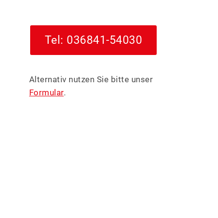
FRISEUR
Tel: 036841-54030
GASTRONOMIE
Alternativ nutzen Sie bitte unser
GESUNDHEIT
Formular
.
IT-SERVICE, M
KFZ-SERVICE