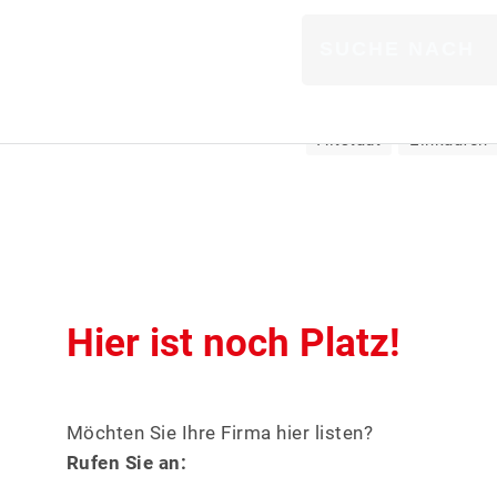
träge mit Stichwort:
ähnlich
nal
ARZT
Altstadt
Einkaufen
BANK & FINANZ
BAU & HANDWE
Hier ist noch Platz!
BILDUNG & SOZ
DIENSTLEISTU
Möchten Sie Ihre Firma hier listen?
Rufen Sie an:
EINZELHANDEL