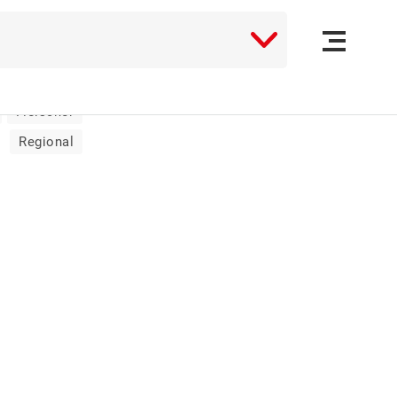
e Stichworte:
(16)
Fleischer
Regional
EN
(2)
RK
(9)
IALES
(1)
NGEN
(10)
(8)